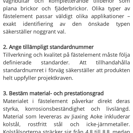
vagnbultar och kompletterande tillbehör som
plana brickor och fjäderbrickor. Olika typer av
fästelement passar väldigt olika applikationer –
exakt identifiering av den önskade typen
säkerställer noggrant val.
2. Ange tillämpligt standardnummer
Tillverkning och kvalitet på fästelement måste följa
definierade standarder. Att tillhandahålla
standardnumret i förväg säkerställer att produkten
helt uppfyller projektkraven.
3. Bestäm material- och prestationsgrad
Materialet i fästelement påverkar direkt deras
styrka, korrosionsbeständighet och livslängd.
Material som levereras av Jiaxing Aoke inkluderar
kolstål, rostfritt stål och icke-järnmetaller.
Kolstålsorterna sträcker sig från 4,8 till 8,8, medan